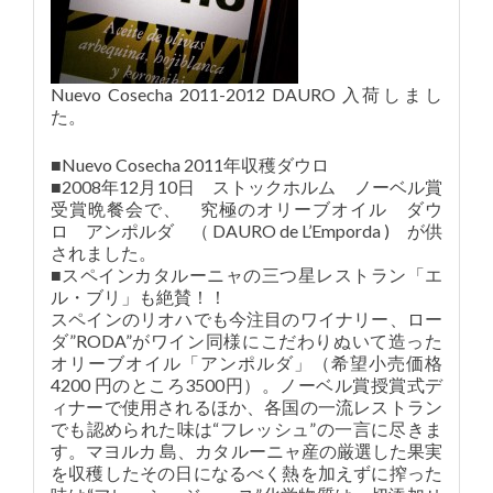
Nuevo Cosecha 2011-2012 DAURO 入荷しまし
た。
■Nuevo Cosecha 2011年収穫ダウロ
■2008年12月10日 ストックホルム ノーベル賞
受賞晩餐会で、 究極のオリーブオイル ダウ
ロ アンポルダ （ DAURO de L’Emporda ) が供
されました。
■スペインカタルーニャの三つ星レストラン「エ
ル・ブリ」も絶賛！！
スペインのリオハでも今注目のワイナリー、ロー
ダ”RODA”がワイン同様にこだわりぬいて造った
オリーブオイル「アンポルダ」（希望小売価格
4200 円のところ3500円）。ノーベル賞授賞式デ
ィナーで使用されるほか、各国の一流レストラン
でも認められた味は“フレッシュ”の一言に尽きま
す。マヨルカ 島、カタルーニャ産の厳選した果実
を収穫したその日になるべく熱を加えずに搾った