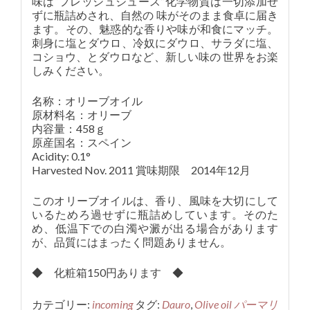
味は“フレッシュジュース”化学物質は一切添加せ
ずに瓶詰めされ、自然の 味がそのまま食卓に届き
ます。その、魅惑的な香りや味が和食にマッチ。
刺身に塩とダウロ、冷奴にダウロ、サラダに塩、
コショウ、とダウロなど、新しい味の 世界をお楽
しみください。
名称：オリーブオイル
原材料名：オリーブ
内容量：458ｇ
原産国名：スペイン
Acidity: 0.1°
Harvested Nov. 2011 賞味期限 2014年12月
このオリーブオイルは、香り、風味を大切にして
いるためろ過せずに瓶詰めしています。そのた
め、低温下での白濁や澱が出る場合があります
が、品質にはまったく問題ありません。
◆ 化粧箱150円あります ◆
カテゴリー:
incoming
タグ:
Dauro
,
Olive oil
パーマリ