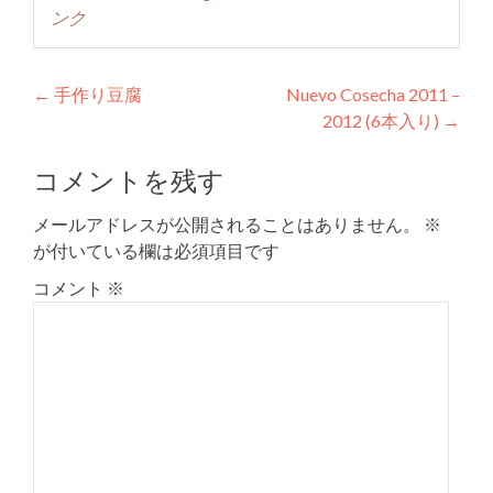
ンク
投
←
手作り豆腐
Nuevo Cosecha 2011 –
2012 (6本入り)
→
稿
ナ
コメントを残す
ビ
メールアドレスが公開されることはありません。
※
ゲ
が付いている欄は必須項目です
ー
コメント
※
シ
ョ
ン