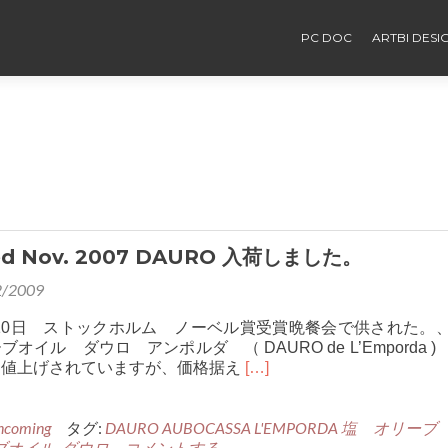
PC DOC
ARTBI DES
ted Nov. 2007 DAURO 入荷しました。
2/2009
2月10日 ストックホルム ノーベル賞受賞晩餐会で供された
オイル ダウロ アンポルダ （ DAURO de L’Emporda )
Read
。値上げされていますが、価格据え
[…]
more
about
ncoming
タグ:
DAURO AUBOCASSA L'EMPORDA 塩 オリーブ
Harvested
ブオイル
,
ダウロ
コメントする
Nov.