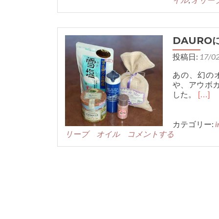
DAURO
投稿日:
17/0
あの、幻のオリ
や、アウボカー
Read
した。
[…]
more
about
カテゴリー:
DAU
i
リーブ オイル
コメントする
に
ぴ
っ
た
り
の
こ
だ
わ