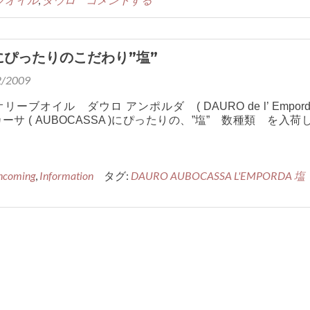
2007
DAURO
入
荷
にぴったりのこだわり”塩”
し
2/2009
ま
し
ーブオイル ダウロ アンポルダ ( DAURO de l’ Emporda
た。
サ ( AUBOCASSA )にぴったりの、”塩” 数種類 を入荷
RO
ncoming
,
Information
タグ:
DAURO AUBOCASSA L'EMPORDA 