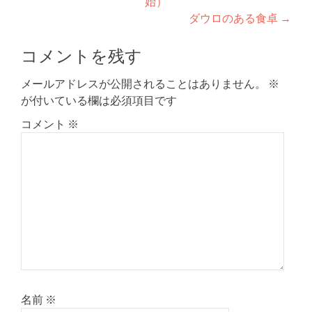
始）
稿
ダウロのある食卓
→
ナ
コメントを残す
ビ
ゲ
メールアドレスが公開されることはありません。
※
が付いている欄は必須項目です
ー
コメント
※
シ
ョ
ン
名前
※