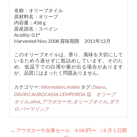
名称：オリーブオイル
原材料名：オリーブ
内容量：458ｇ
原産国名：スペイン
Acidity: 0.1°
Harvested Nov. 2008 賞味期限 2011年12月
このオリーブオイルは、香り、風味を大切にして
いるためろ過せずに瓶詰めしています。そのた
め、低温下での白濁や澱が出る場合があります
が、品質にはまったく問題ありません。
カテゴリー:
Information
,
mobile
タグ:
Dauro
,
DAURO AUBOCASSA L'EMPORDA 塩 オリーブ
オイル
,
olive
,
アウボカーサ
,
オリーブオイル
,
ダウ
ロ
パーマリンク
投
←
アウボカーサ在庫セール 4,583円〜 （６月１日開