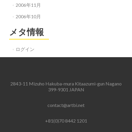
2006年11月
2006年10月
メタ情報
ログイン
2843-11 Mizuho Hakuba-mura Kitaazumi-gun Nagano
399-9301 JAPAN
contact@artbi.net
+81(0)70 8442 1201