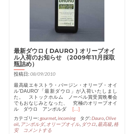
最新ダウロ ( DAURO ) オリーブオイ
ル入荷のお知らせ （2009年11月採取
瓶詰め）
投稿日:
08/09/2010
最高級エキストラ・バージン・オリーブ・オイ
ル’DAURO’「最新ダウロ」が入荷いたしまし
た。 ストックホルム ノーベル賞受賞晩餐会
でもおなじみとなった、 究極のオリーブオイ
Read
ル ダウロ アンポルダ
[…]
more
カテゴリー:
gourmet
,
incoming
タグ:
Dauro
,
Olive
about
oil
,
アンポルダ
,
オリーブオイル
,
ダウロ
,
最高級
,
格
最
安
コメントする
新