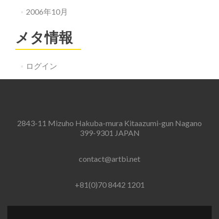
2006年10月
メタ情報
ログイン
2843-11 Mizuho Hakuba-mura Kitaazumi-gun Nagano
399-9301 JAPAN
contact@artbi.net
+81(0)70 8442 1201